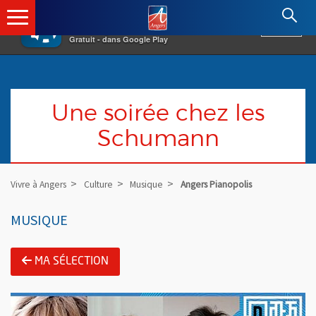
×
Angers.fr : Retour à l'accueil
AF
Vivre à Angers
VOIR
Ville d'Angers
Gratuit - dans Google Play
Une soirée chez les
Schumann
Vivre à Angers
Culture
Musique
Angers Pianopolis
MUSIQUE
MA SÉLECTION