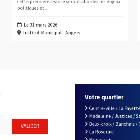
cette première séance seront abordés les enjeux
politiques et...
Le 31 mars 2026
Institut Municipal - Angers
r
Votre quartier
Centre-ville / La Fayette
Madeleine / Justices / 
le d'Angers, indiquez votre email (champ obligatoire)
Deux-croix / Banchais /
ENVOYER MA DEMANDE D'INSCRIPTION À LA L
VALIDER
La Roseraie
Monplaisir