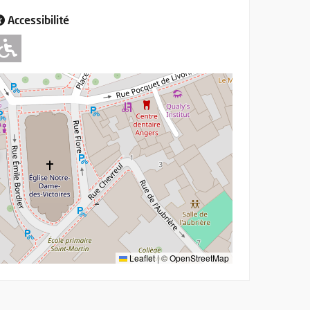
Accessibilité
Adapté pour l'handicap Moteur
Leaflet
|
©
OpenStreetMap