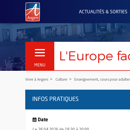
Angers.fr : Retour à l'accueil
ACTUALITÉS & SORTIES
L'Europe fa
OUVRIR LE MENU
MENU
Vivre à Angers
Culture
Enseignement, cours pour adulte
INFOS PRATIQUES
Date
Le 28.04.2026 de 18:30 à 20:00