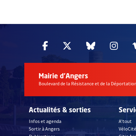
55020
Facebook
, Ouvre une nouvelle fe
Twitter
, Ouvre une nouv
Bluesky
, Ouvre un
Inst
, Ou
Mairie d'Angers
Boulevard de la Résistance et de la Déportati
Actualités & sorties
Serv
Infos et agenda
A'tout
Sortir à Angers
VéloCit