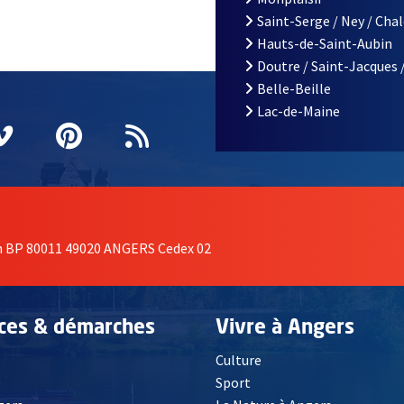
Saint-Serge / Ney / Cha
Hauts-de-Saint-Aubin
Doutre / Saint-Jacques 
Belle-Beille
Lac-de-Maine
nêtre
elle fenêtre
e nouvelle fenêtre
agram
vre une nouvelle fenêtre
Vimeo
, Ouvre une nouvelle fenêtre
Pinterest
, Ouvre une nouvelle fenêtre
Flux RSS
on BP 80011 49020 ANGERS Cedex 02
ices & démarches
Vivre à Angers
Culture
é
Sport
, Ouvre une nouvelle fenêtre