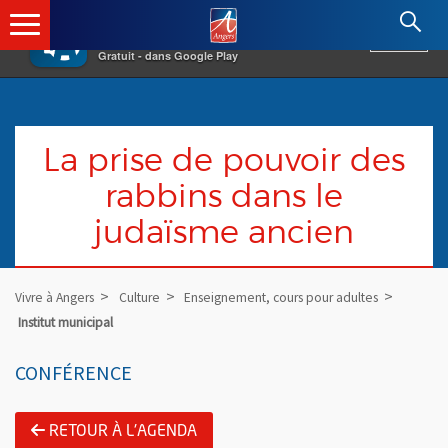
×
Angers.fr : Retour à l'accueil
AF
Vivre à Angers
VOIR
Ville d'Angers
Gratuit - dans Google Play
La prise de pouvoir des
rabbins dans le
judaïsme ancien
Vivre à Angers
Culture
Enseignement, cours pour adultes
Institut municipal
CONFÉRENCE
RETOUR À L'AGENDA