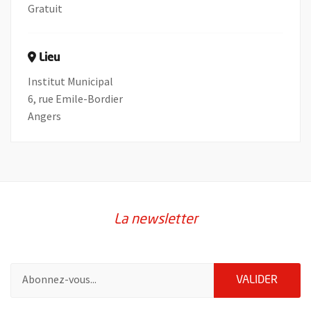
Gratuit
Lieu
Institut Municipal
6, rue Emile-Bordier
Angers
La newsletter
Pour vous inscrire à la lettre d'information de la ville d'Angers
ENVOY
VALIDER