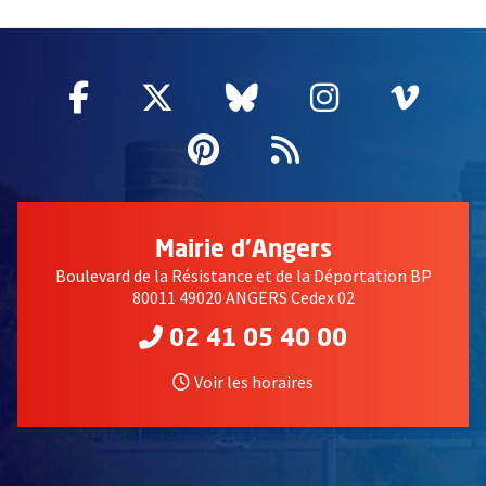
55020
Facebook
, Ouvre une nouvelle fenêtre
Twitter
, Ouvre une nouvelle fe
Bluesky
, Ouvre une nouv
Instagram
, Ouvre un
Vime
, Ouv
Pinterest
, Ouvre une nouvell
Flux RSS
Mairie d'Angers
Boulevard de la Résistance et de la Déportation BP
80011 49020 ANGERS Cedex 02
02 41 05 40 00
Voir les horaires