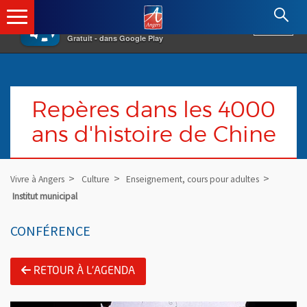
×
Angers.fr : Retour à l'accueil
AF
Vivre à Angers
VOIR
Ville d'Angers
Gratuit - dans Google Play
Repères dans les 4000
ans d'histoire de Chine
Vivre à Angers
Culture
Enseignement, cours pour adultes
Institut municipal
CONFÉRENCE
RETOUR À L'AGENDA