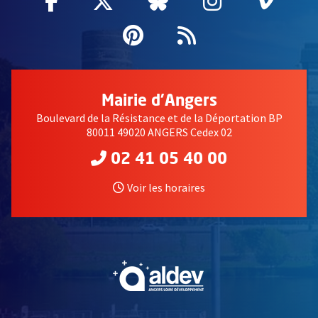
Facebook
, Ouvre une nouvelle fenêtre
Twitter
, Ouvre une nouvelle fe
Bluesky
, Ouvre une nouv
Instagram
, Ouvre un
Vime
, Ouv
Pinterest
, Ouvre une nouvell
Flux RSS
Mairie d'Angers
Boulevard de la Résistance et de la Déportation BP
80011 49020 ANGERS Cedex 02
02 41 05 40 00
Voir les horaires
, Ouvre une nouvelle fe
, Ouvre une nouvelle fe