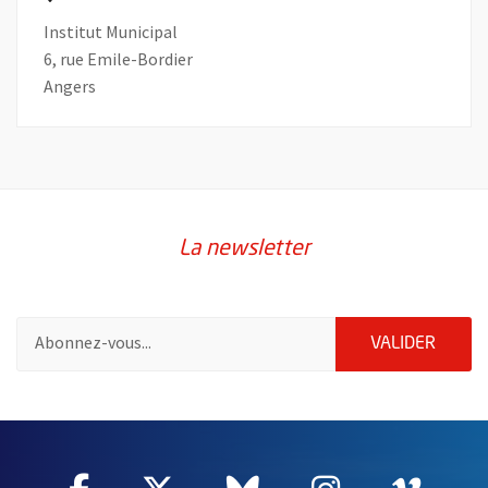
Institut Municipal
6, rue Emile-Bordier
Angers
La newsletter
Pour vous inscrire à la lettre d'information de la ville d'Angers
ENVOY
VALIDER
55020