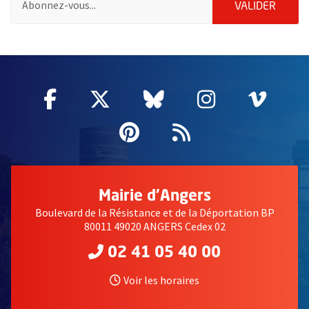
ENVOY
VALIDER
56025
Facebook
, Ouvre une nouvelle fenêtre
Twitter
, Ouvre une nouvelle fe
Bluesky
, Ouvre une nouv
Instagram
, Ouvre un
Vime
, Ouv
Pinterest
, Ouvre une nouvell
Flux RSS
Mairie d'Angers
Boulevard de la Résistance et de la Déportation BP
80011 49020 ANGERS Cedex 02
02 41 05 40 00
Voir les horaires