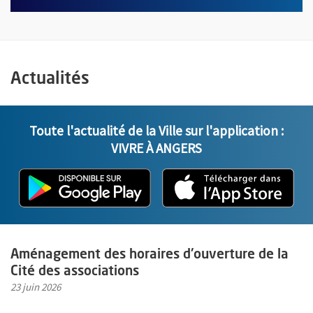
Actualités
Toute l'actualité de la Ville sur l'application :
VIVRE À ANGERS
L'application "Vivre à Angers" - D
, Ouvre une nouvelle fenêtre
L'ap
, Ou
En savoir plus sur l'actualité Aménagement des horaires d'ouvertu
Aménagement des horaires d'ouverture de la
Cité des associations
23 juin 2026