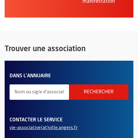
manifestation
Trouver une association
TERMES À RECHERCHER
DES ASSOCIATIONS
DANS L'ANNUAIRE
LANCER LA
RECHERCHER
CONTACTER LE SERVICE
, Ouvre une nouvelle fenêtre
vie-associative(at)ville.angers.fr