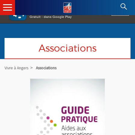
×
Angers.fr : Retour à l'accueil
AF
Vivre à Angers
VOIR
Ville d'Angers
Gratuit - dans Google Play
Associations
Vivre à Angers
Associations