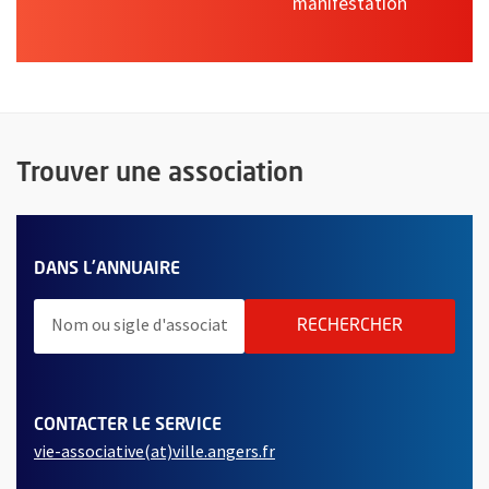
manifestation
Trouver une association
TERMES À RECHERCHER
DES ASSOCIATIONS
DANS L'ANNUAIRE
LANCER LA
RECHERCHER
CONTACTER LE SERVICE
, Ouvre une nouvelle fenêtre
vie-associative(at)ville.angers.fr