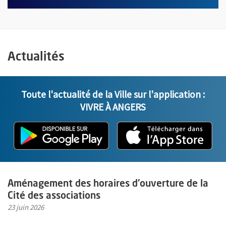
Actualités
Toute l'actualité de la Ville sur l'application :
VIVRE À ANGERS
L'application "Vivre à Angers" - D
, Ouvre une nouvelle fenêtre
L'ap
, Ou
En savoir plus sur l'actualité Aménagement des horaires d'ouvertu
Aménagement des horaires d'ouverture de la
Cité des associations
23 juin 2026