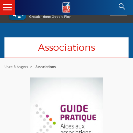
×
Angers.fr : Retour à l'accueil
AF
Vivre à Angers
VOIR
Ville d'Angers
Gratuit - dans Google Play
Associations
Vivre à Angers
Associations