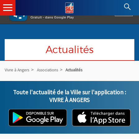
×
Angers.fr : Retour à l'accueil
AF
Vivre à Angers
VOIR
Ville d'Angers
Gratuit - dans Google Play
Actualités
Vivre à Angers
Associations
Actualités
Liste des actualités
Toute l'actualité de la Ville sur l'application :
VIVRE À ANGERS
L'application "Vivre à Angers" - D
, Ouvre une nouvelle fenêtre
L'ap
, Ou