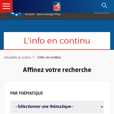
×
Angers.fr : Retour à l'accueil
AF
Vivre à Angers
VOIR
Ville d'Angers
Gratuit - dans Google Play
L'info en continu
Actualités & sorties
L'info en continu
Affinez votre recherche
FILTER LES ACTUALITÉS PAR THÉMATI
PAR
THÉMATIQUE