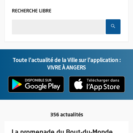
FILTER LES ACTUALITÉS PAR MOTS CL
RECHERCHE
LIBRE
LANCER
Toute l'actualité de la Ville sur l'application :
VIVRE À ANGERS
L'application "Vivre à Angers" - D
, Ouvre une nouvelle fenêtre
L'ap
, Ou
356 actualités
En savoir plus sur l'actualité La promenade du Bout-du-Monde 
La promenade du Bout-du-Monde