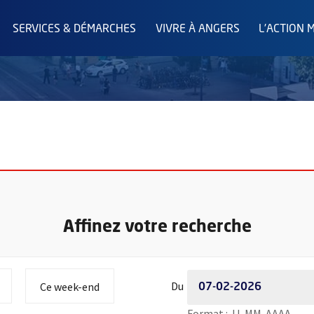
SERVICES & DÉMARCHES
VIVRE À ANGERS
L'ACTION 
Affinez votre recherche
Période de recherche - Dat
 à
 la période de recherche à
Initialiser la période de recherche à
Du
Ce week-end
Saisi
Format : JJ-MM-AAAA