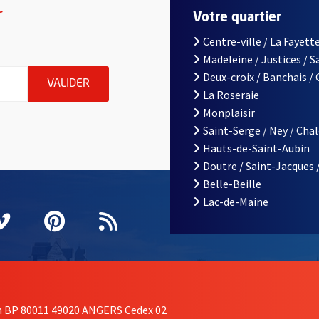
r
Votre quartier
Centre-ville / La Fayette
Madeleine / Justices / 
le d'Angers, indiquez votre email (champ obligatoire)
Deux-croix / Banchais /
ENVOYER MA DEMANDE D'INSCRIPTION À LA L
VALIDER
La Roseraie
Monplaisir
Saint-Serge / Ney / Cha
Hauts-de-Saint-Aubin
Doutre / Saint-Jacques 
Belle-Beille
Lac-de-Maine
nêtre
elle fenêtre
e nouvelle fenêtre
agram
vre une nouvelle fenêtre
Vimeo
, Ouvre une nouvelle fenêtre
Pinterest
, Ouvre une nouvelle fenêtre
Flux RSS
on BP 80011 49020 ANGERS Cedex 02