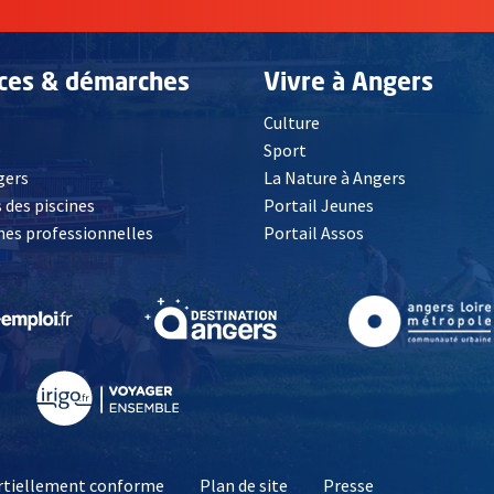
ices & démarches
Vivre à Angers
Culture
é
Sport
, Ouvre une nouvelle fenêtre
gers
La Nature à Angers
 des piscines
Portail Jeunes
es professionnelles
Portail Assos
lle fenêtre
, Ouvre une nouvelle fenêtre
, Ouvre une nouvelle fenêtre
, Ouvre une nouvelle fenêtre
, Ouvre une nouv
partiellement conforme
Plan de site
Presse