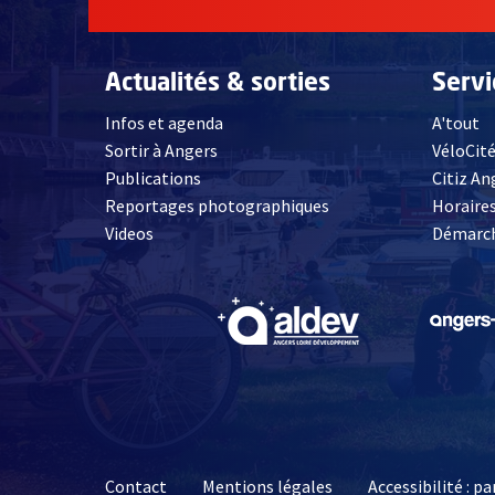
Actualités & sorties
Serv
Infos et agenda
A'tout
Sortir à Angers
VéloCit
Publications
Citiz An
Reportages photographiques
Horaires
, Ouvre une nouvelle fenêtre
Videos
Démarch
, Ouvre une nouve
Contact
Mentions légales
Accessibilité : 