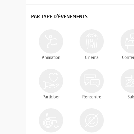
FILTRER LES ÉVÉNEMENTS
PAR TYPE
D'ÉVÉNEMENTS
Animation
Cinéma
Confé
Participer
Rencontre
Sal