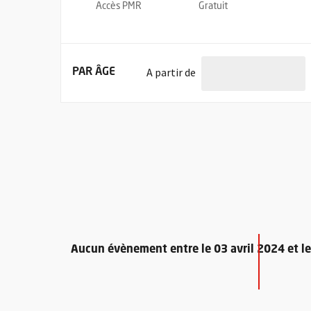
Accès PMR
Gratuit
l'âge de
A partir de
FILTRER LES ÉVÉNEMENTS
PAR ÂGE
Aucun évènement entre le 03 avril 2024 et l
Retour au formulaire de recherche des évènements