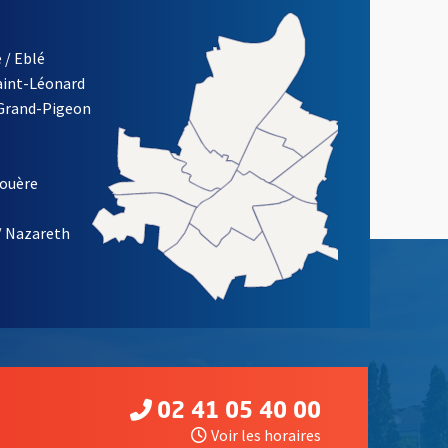
 / Eblé
Saint-Léonard
 Grand-Pigeon
ETTRE D'INFORMATION DE LA VILLE D'ANGERS
louère
/ Nazareth
02 41 05 40 00
Voir les horaires