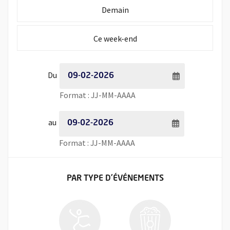
Initialiser la période de recherche à
Demain
Initialiser la période de recherche à
Ce week-end
Période de recherche - Date de début
Du
Saisie de date au format jour
Format : JJ-MM-AAAA
Période de recherche - Date de fin
au
Saisie de date au format jour
Format : JJ-MM-AAAA
FILTRER LES ÉVÉNEMENTS
PAR TYPE
D'ÉVÉNEMENTS