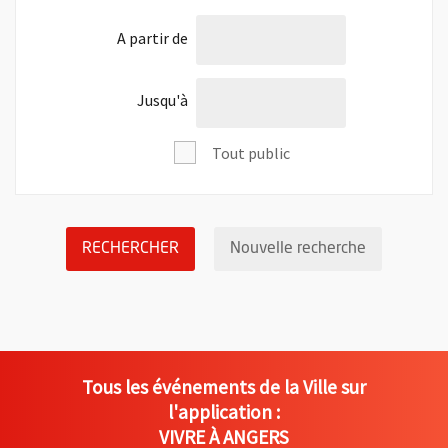
l'âge de
A partir de
l'âge de
Jusqu'à
Tout public
LANCER LA RECHERCHE DES ÉVÉNEM
Réinitialis
RECHERCHER
Nouvelle recherche
Tous les événements de la Ville sur
l'application :
VIVRE À ANGERS