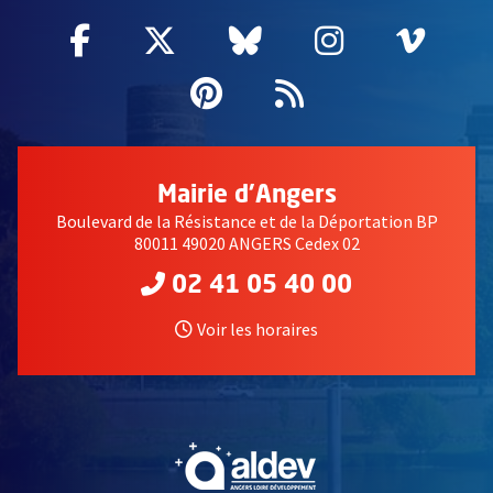
Facebook
, Ouvre une nouvelle fenêtre
Twitter
, Ouvre une nouvelle fe
Bluesky
, Ouvre une nouv
Instagram
, Ouvre un
Vime
, Ouv
Pinterest
, Ouvre une nouvell
Flux RSS
Mairie d'Angers
Boulevard de la Résistance et de la Déportation BP
80011 49020 ANGERS Cedex 02
02 41 05 40 00
Voir les horaires
, Ouvre une nouvelle fe