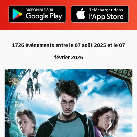
L'application "Vivre à Angers" - D
, Ouvre une nouvelle fenêtre
L'ap
, Ou
1726 évènements entre le 07 août 2025 et le 07
février 2026
Retour au formulaire de recherc
Plus d'information sur l'évènement : Cinéma en plein-air - Harr