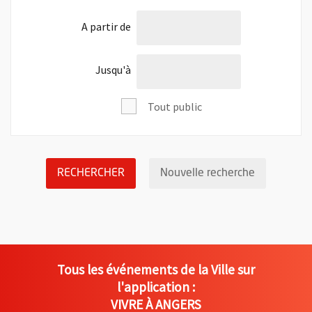
l'âge de
A partir de
l'âge de
Jusqu'à
Tout public
LANCER LA RECHERCHE DES ÉVÉNEM
Réinitialis
RECHERCHER
Nouvelle recherche
Tous les événements de la Ville sur
l'application :
VIVRE À ANGERS