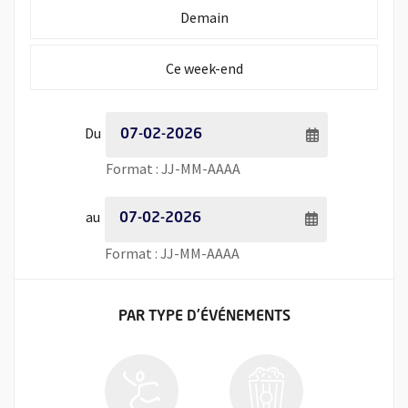
Initialiser la période de recherche à
Demain
Initialiser la période de recherche à
Ce week-end
Période de recherche - Date de début
Du
Saisie de date au format jour
Format : JJ-MM-AAAA
Période de recherche - Date de fin
au
Saisie de date au format jour
Format : JJ-MM-AAAA
FILTRER LES ÉVÉNEMENTS
PAR TYPE
D'ÉVÉNEMENTS