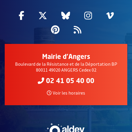
Facebook
, Ouvre une nouvelle fenêtre
Twitter
, Ouvre une nouvelle fe
Bluesky
, Ouvre une nouv
Instagram
, Ouvre un
Vime
, Ouv
Pinterest
, Ouvre une nouvell
Flux RSS
Mairie d'Angers
Boulevard de la Résistance et de la Déportation BP
80011 49020 ANGERS Cedex 02
02 41 05 40 00
Voir les horaires
, Ouvre une nouvelle fe