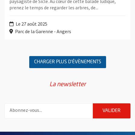
paysagiste de Sicle. Au cœur de cette balade ludique,
prenez le temps de regarder les arbres, de...
Le 27 août 2025
Parc de la Garenne - Angers
Retour au formulaire de recherche des évènements
CHARGER PLUS D'ÉVÈNEMENTS
La newsletter
Pour vous inscrire à la lettre d'information de la ville d'Angers
ENVOY
VALIDER
55802