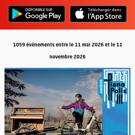
L'application "Vivre à Angers" - D
, Ouvre une nouvelle fenêtre
L'ap
, Ou
1059 évènements entre le 11 mai 2026 et le 11
novembre 2026
Retour au formulaire de recherc
Plus d'information sur l'évènement : Piano itinérant - Björn Go