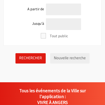
l'âge de
A partir de
l'âge de
Jusqu'à
Tout public
LANCER LA RECHERCHE DES ÉVÉNEM
Réinitialis
RECHERCHER
Nouvelle recherche
Tous les événements de la Ville sur
l'application :
VIVRE À ANGERS