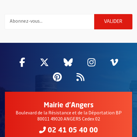
Pour vous inscrire à la lettre d'information de la ville d'Angers
ENVOY
VALIDER
55802
Facebook
, Ouvre une nouvelle fenêtre
Twitter
, Ouvre une nouvelle fe
Bluesky
, Ouvre une nouv
Instagram
, Ouvre un
Vime
, Ouv
Pinterest
, Ouvre une nouvell
Flux RSS
Mairie d'Angers
Boulevard de la Résistance et de la Déportation BP
80011 49020 ANGERS Cedex 02
02 41 05 40 00