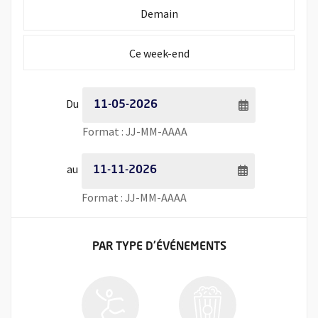
Initialiser la période de recherche à
Demain
Initialiser la période de recherche à
Ce week-end
Période de recherche - Date de début
Du
Saisie de date au format jour
Format : JJ-MM-AAAA
Période de recherche - Date de fin
au
Saisie de date au format jour
Format : JJ-MM-AAAA
FILTRER LES ÉVÉNEMENTS
PAR TYPE
D'ÉVÉNEMENTS