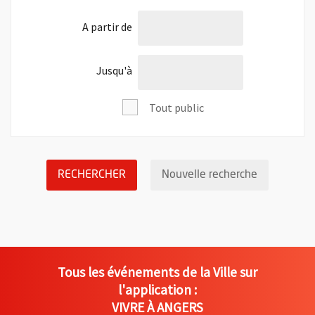
l'âge de
A partir de
l'âge de
Jusqu'à
Tout public
LANCER LA RECHERCHE DES ÉVÉNEM
Réinitialis
RECHERCHER
Nouvelle recherche
Tous les événements de la Ville sur
l'application :
VIVRE À ANGERS