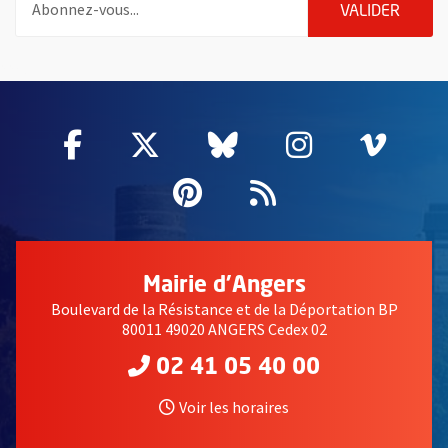
ENVOY
VALIDER
55802
Facebook
, Ouvre une nouvelle fenêtre
Twitter
, Ouvre une nouvelle fe
Bluesky
, Ouvre une nouv
Instagram
, Ouvre un
Vime
, Ouv
Pinterest
, Ouvre une nouvell
Flux RSS
Mairie d'Angers
Boulevard de la Résistance et de la Déportation BP
80011 49020 ANGERS Cedex 02
02 41 05 40 00
Voir les horaires