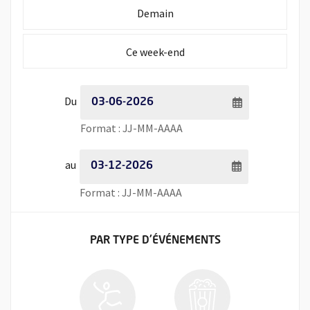
Initialiser la période de recherche à
Demain
Initialiser la période de recherche à
Ce week-end
Période de recherche - Date de début
Du
Saisie de date au format jour
Format : JJ-MM-AAAA
Période de recherche - Date de fin
au
Saisie de date au format jour
Format : JJ-MM-AAAA
FILTRER LES ÉVÉNEMENTS
PAR TYPE
D'ÉVÉNEMENTS