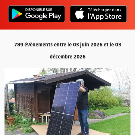
L'application "Vivre à Angers" - D
, Ouvre une nouvelle fenêtre
L'ap
, Ou
789 évènements entre le 03 juin 2026 et le 03
décembre 2026
Retour au formulaire de recherc
Plus d'information sur l'évènement : Passer au solaire simplem