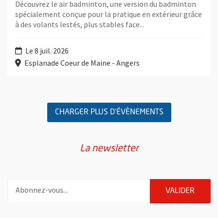
Découvrez le air badminton, une version du badminton
spécialement conçue pour la pratique en extérieur grâce
à des volants lestés, plus stables face...
Le 8 juil. 2026
Esplanade Coeur de Maine - Angers
Retour au formulaire de recherche des évènements
CHARGER PLUS D'ÉVÈNEMENTS
La newsletter
Pour vous inscrire à la lettre d'information de la ville d'Angers
ENVOY
VALIDER