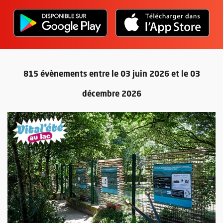
L'application "Vivre à Angers" - D
, Ouvre une nouvelle fenêtre
L'ap
, Ou
815 évènements entre le 03 juin 2026 et le 03
décembre 2026
Retour au formulaire de recherc
Plus d'information sur l'évènement : Mireille l'abeille