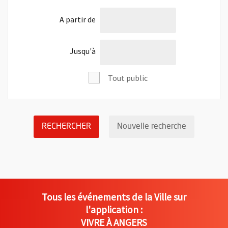
l'âge de
A partir de
l'âge de
Jusqu'à
Tout public
LANCER LA RECHERCHE DES ÉVÉNEM
Réinitialis
RECHERCHER
Nouvelle recherche
Tous les événements de la Ville sur
l'application :
VIVRE À ANGERS