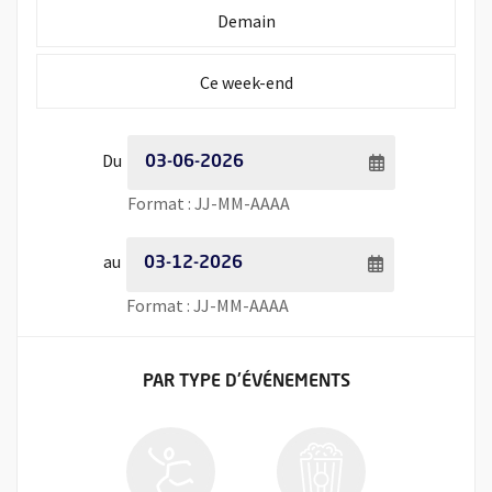
Initialiser la période de recherche à
Demain
Initialiser la période de recherche à
Ce week-end
Période de recherche - Date de début
Du
Saisie de date au format jour
Format : JJ-MM-AAAA
Période de recherche - Date de fin
au
Saisie de date au format jour
Format : JJ-MM-AAAA
FILTRER LES ÉVÉNEMENTS
PAR TYPE
D'ÉVÉNEMENTS