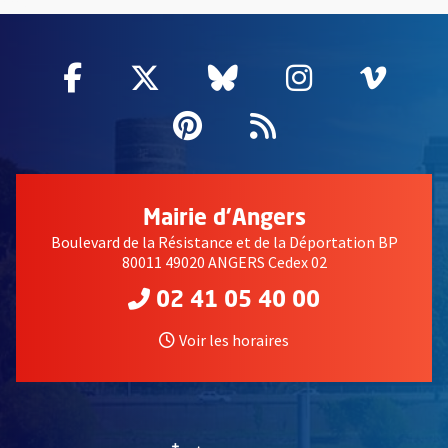
55802
Facebook
, Ouvre une nouvelle fenêtre
Twitter
, Ouvre une nouvelle fe
Bluesky
, Ouvre une nouv
Instagram
, Ouvre un
Vime
, Ouv
Pinterest
, Ouvre une nouvell
Flux RSS
Mairie d'Angers
Boulevard de la Résistance et de la Déportation BP
80011 49020 ANGERS Cedex 02
02 41 05 40 00
Voir les horaires