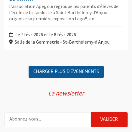
L’association Apej, qui regroupe les parents d’élèves de
l’école de la Jaudette à Saint Barthélémy d’Anjou
organise sa première exposition Lego®, en...
Le 7 févr. 2026 et le 8 févr. 2026
Salle de la Gemmetrie - St-Barthélemy-d'Anjou
Retour au formulaire de recherche des évènements
CHARGER PLUS D'ÉVÈNEMENTS
La newsletter
Pour vous inscrire à la lettre d'information de la ville d'Angers
ENVOY
VALIDER