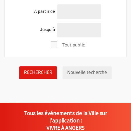
l'âge de
A partir de
l'âge de
Jusqu'à
Tout public
LANCER LA RECHERCHE DES ÉVÉNEM
Réinitialis
RECHERCHER
Nouvelle recherche
Tous les événements de la Ville sur
l'application :
VIVRE À ANGERS