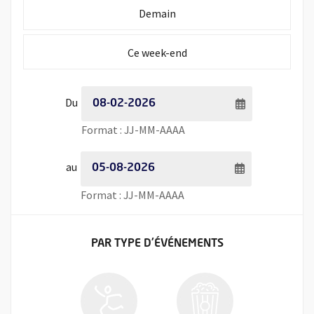
Initialiser la période de recherche à
Demain
Initialiser la période de recherche à
Ce week-end
Période de recherche - Date de début
Du
Saisie de date au format jour
Format : JJ-MM-AAAA
Période de recherche - Date de fin
au
Saisie de date au format jour
Format : JJ-MM-AAAA
FILTRER LES ÉVÉNEMENTS
PAR TYPE
D'ÉVÉNEMENTS