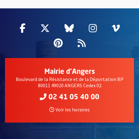
55802
Facebook
, Ouvre une nouvelle fenêtre
Twitter
, Ouvre une nouvelle fe
Bluesky
, Ouvre une nouv
Instagram
, Ouvre un
Vime
, Ouv
Pinterest
, Ouvre une nouvell
Flux RSS
Mairie d'Angers
Boulevard de la Résistance et de la Déportation BP
80011 49020 ANGERS Cedex 02
02 41 05 40 00
Voir les horaires