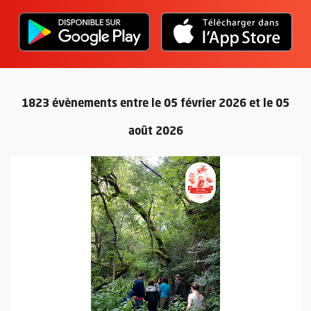
L'application "Vivre à Angers" - D
, Ouvre une nouvelle fenêtre
L'ap
, Ou
1823 évènements entre le 05 février 2026 et le 05
août 2026
Retour au formulaire de recherc
Plus d'information sur l'évènement : Les formidables pouvoirs 