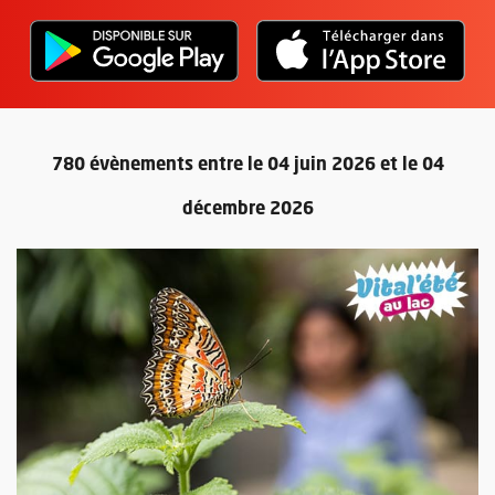
L'application "Vivre à Angers" - D
, Ouvre une nouvelle fenêtre
L'ap
, Ou
780 évènements entre le 04 juin 2026 et le 04
décembre 2026
Retour au formulaire de recherc
Plus d'information sur l'évènement : Sur la piste des animaux du