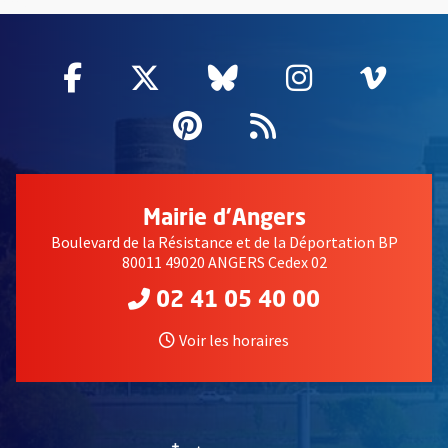
55802
Facebook
, Ouvre une nouvelle fenêtre
Twitter
, Ouvre une nouvelle fe
Bluesky
, Ouvre une nouv
Instagram
, Ouvre un
Vime
, Ouv
Pinterest
, Ouvre une nouvell
Flux RSS
Mairie d'Angers
Boulevard de la Résistance et de la Déportation BP
80011 49020 ANGERS Cedex 02
02 41 05 40 00
Voir les horaires