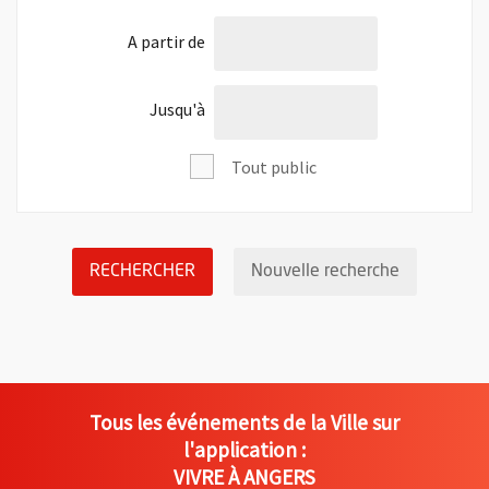
l'âge de
A partir de
l'âge de
Jusqu'à
Tout public
LANCER LA RECHERCHE DES ÉVÉNEM
Réinitialis
RECHERCHER
Nouvelle recherche
Tous les événements de la Ville sur
l'application :
VIVRE À ANGERS