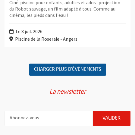
Ciné-piscine pour enfants, adultes et ados : projection
du Robot sauvage, un film adapté à tous. Comme au
cinéma, les pieds dans l'eau !
Le 8 juil. 2026
Piscine de la Roseraie - Angers
Retour au formulaire de recherche des évènements
CHARGER PLUS D'ÉVÈNEMENTS
La newsletter
Pour vous inscrire à la lettre d'information de la ville d'Angers
ENVOY
VALIDER