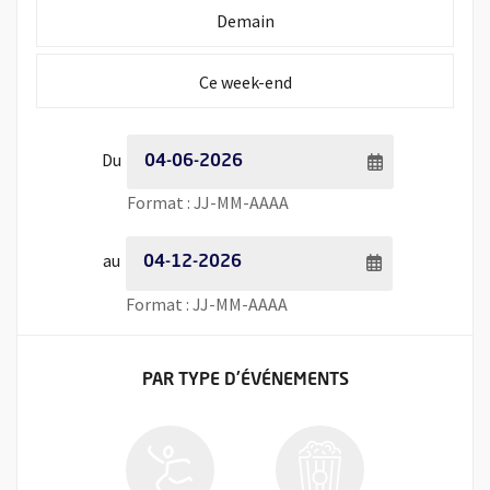
Initialiser la période de recherche à
Demain
Initialiser la période de recherche à
Ce week-end
Période de recherche - Date de début
Du
Saisie de date au format jour
Format : JJ-MM-AAAA
Période de recherche - Date de fin
au
Saisie de date au format jour
Format : JJ-MM-AAAA
FILTRER LES ÉVÉNEMENTS
PAR TYPE
D'ÉVÉNEMENTS