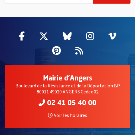
55802
Facebook
, Ouvre une nouvelle fenêtre
Twitter
, Ouvre une nouvelle fe
Bluesky
, Ouvre une nouv
Instagram
, Ouvre un
Vime
, Ouv
Pinterest
, Ouvre une nouvell
Flux RSS
Mairie d'Angers
Boulevard de la Résistance et de la Déportation BP
80011 49020 ANGERS Cedex 02
02 41 05 40 00
Voir les horaires