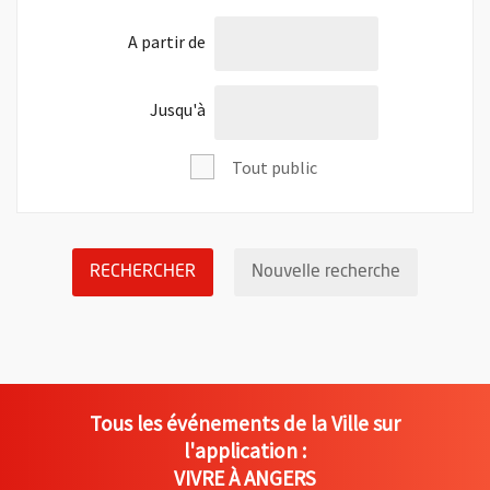
l'âge de
A partir de
l'âge de
Jusqu'à
Tout public
LANCER LA RECHERCHE DES ÉVÉNEM
Réinitialis
RECHERCHER
Nouvelle recherche
Tous les événements de la Ville sur
l'application :
VIVRE À ANGERS