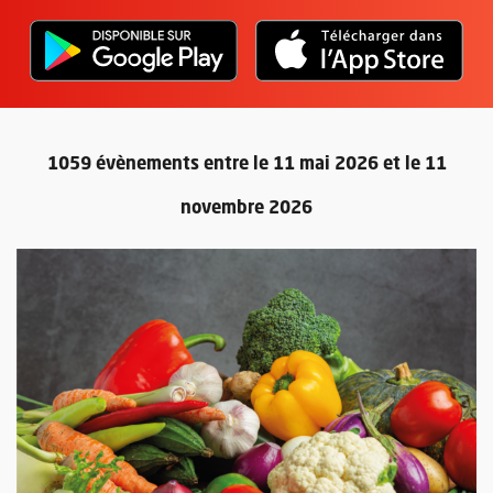
L'application "Vivre à Angers" - D
, Ouvre une nouvelle fenêtre
L'ap
, Ou
1059 évènements entre le 11 mai 2026 et le 11
novembre 2026
Retour au formulaire de recherc
Plus d'information sur l'évènement : Mon marché AntiGaspi