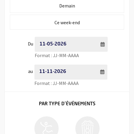
Initialiser la période de recherche à
Demain
Initialiser la période de recherche à
Ce week-end
Période de recherche - Date de début
Du
Saisie de date au format jour
Format : JJ-MM-AAAA
Période de recherche - Date de fin
au
Saisie de date au format jour
Format : JJ-MM-AAAA
FILTRER LES ÉVÉNEMENTS
PAR TYPE
D'ÉVÉNEMENTS