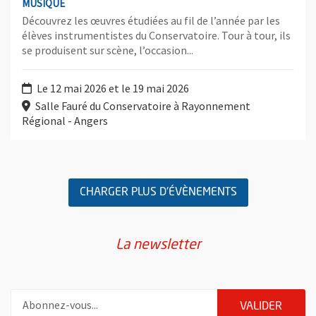
MUSIQUE
Découvrez les œuvres étudiées au fil de l’année par les
élèves instrumentistes du Conservatoire. Tour à tour, ils
se produisent sur scène, l’occasion...
Le 12 mai 2026 et le 19 mai 2026
Salle Fauré du Conservatoire à Rayonnement
Régional - Angers
Retour au formulaire de recherche des évènements
CHARGER PLUS D'ÉVÈNEMENTS
La newsletter
Pour vous inscrire à la lettre d'information de la ville d'Angers
ENVOY
VALIDER