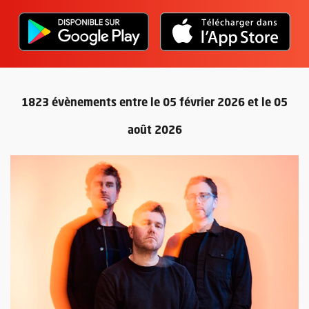
L'application "Vivre à Angers" - D
, Ouvre une nouvelle fenêtre
L'ap
, Ou
1823 évènements entre le 05 février 2026 et le 05
août 2026
Retour au formulaire de recherc
Plus d'information sur l'évènement : Gogo Penguin