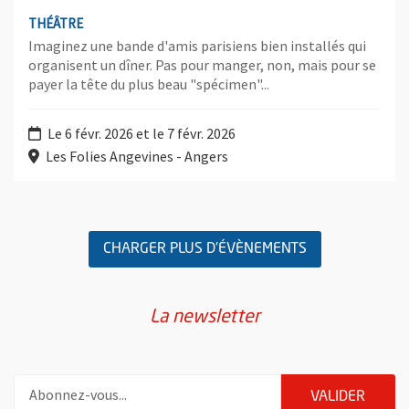
THÉÂTRE
Imaginez une bande d'amis parisiens bien installés qui
organisent un dîner. Pas pour manger, non, mais pour se
payer la tête du plus beau "spécimen"...
Le 6 févr. 2026 et le 7 févr. 2026
Les Folies Angevines - Angers
Retour au formulaire de recherche des évènements
CHARGER PLUS D'ÉVÈNEMENTS
La newsletter
Pour vous inscrire à la lettre d'information de la ville d'Angers
ENVOY
VALIDER