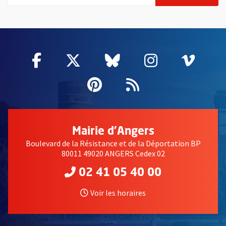
55802
Facebook
, Ouvre une nouvelle fenêtre
Twitter
, Ouvre une nouvelle fe
Bluesky
, Ouvre une nouv
Instagram
, Ouvre un
Vime
, Ouv
Pinterest
, Ouvre une nouvell
Flux RSS
Mairie d'Angers
Boulevard de la Résistance et de la Déportation BP
80011 49020 ANGERS Cedex 02
02 41 05 40 00
Voir les horaires