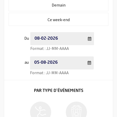
Initialiser la période de recherche à
Demain
Initialiser la période de recherche à
Ce week-end
Période de recherche - Date de début
Du
Saisie de date au format jour
Format : JJ-MM-AAAA
Période de recherche - Date de fin
au
Saisie de date au format jour
Format : JJ-MM-AAAA
FILTRER LES ÉVÉNEMENTS
PAR TYPE
D'ÉVÉNEMENTS