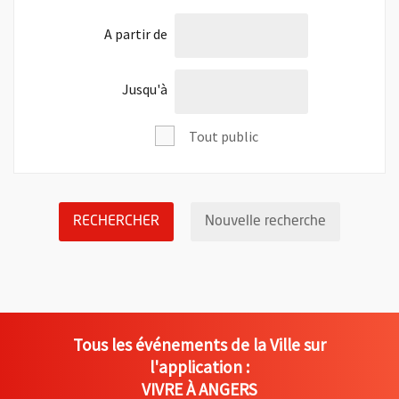
l'âge de
A partir de
l'âge de
Jusqu'à
Tout public
LANCER LA RECHERCHE DES ÉVÉNEM
Réinitialis
RECHERCHER
Nouvelle recherche
Tous les événements de la Ville sur
l'application :
VIVRE À ANGERS