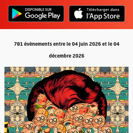
L'application "Vivre à Angers" - D
, Ouvre une nouvelle fenêtre
L'ap
, Ou
781 évènements entre le 04 juin 2026 et le 04
décembre 2026
Retour au formulaire de recherc
Plus d'information sur l'évènement : Samplerman