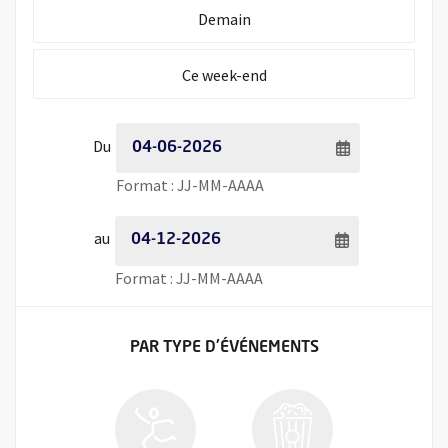
Initialiser la période de recherche à
Demain
Initialiser la période de recherche à
Ce week-end
Période de recherche - Date de début
Du
Saisie de date au format jour
Format : JJ-MM-AAAA
Période de recherche - Date de fin
au
Saisie de date au format jour
Format : JJ-MM-AAAA
FILTRER LES ÉVÉNEMENTS
PAR TYPE
D'ÉVÉNEMENTS