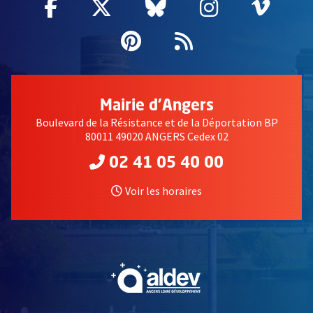
Facebook
, Ouvre une nouvelle fenêtre
Twitter
, Ouvre une nouvelle fe
Bluesky
, Ouvre une nouv
Instagram
, Ouvre un
Vime
, Ouv
Pinterest
, Ouvre une nouvell
Flux RSS
Mairie d'Angers
Boulevard de la Résistance et de la Déportation BP
80011 49020 ANGERS Cedex 02
02 41 05 40 00
Voir les horaires
, Ouvre une nouvelle fe