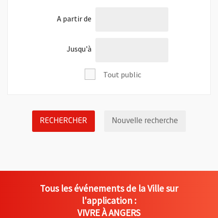
l'âge de
A partir de
l'âge de
Jusqu'à
Tout public
LANCER LA RECHERCHE DES ÉVÉNEM
Réinitialis
RECHERCHER
Nouvelle recherche
Tous les événements de la Ville sur
l'application :
VIVRE À ANGERS