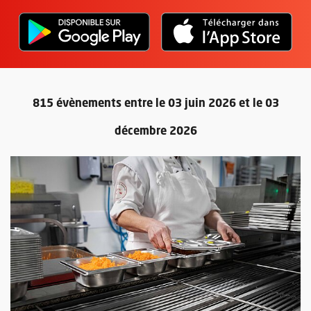
L'application "Vivre à Angers" - D
, Ouvre une nouvelle fenêtre
L'ap
, Ou
815 évènements entre le 03 juin 2026 et le 03
décembre 2026
Retour au formulaire de recherc
Plus d'information sur l'évènement : La cuisine centrale zéro pl