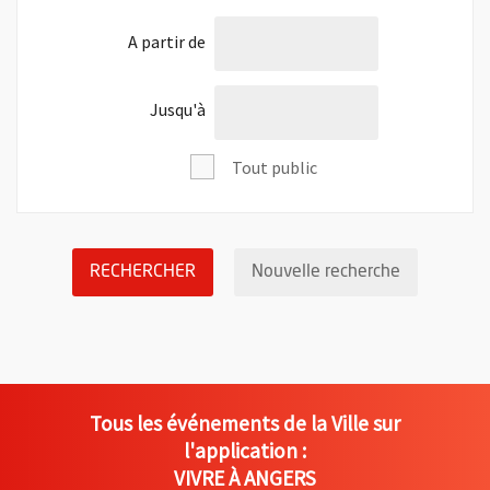
l'âge de
A partir de
l'âge de
Jusqu'à
Tout public
LANCER LA RECHERCHE DES ÉVÉNEM
Réinitialis
RECHERCHER
Nouvelle recherche
Tous les événements de la Ville sur
l'application :
VIVRE À ANGERS