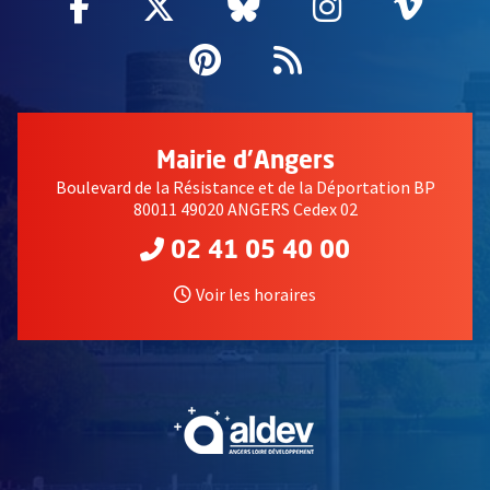
Facebook
, Ouvre une nouvelle fenêtre
Twitter
, Ouvre une nouvelle fe
Bluesky
, Ouvre une nouv
Instagram
, Ouvre un
Vime
, Ouv
Pinterest
, Ouvre une nouvell
Flux RSS
Mairie d'Angers
Boulevard de la Résistance et de la Déportation BP
80011 49020 ANGERS Cedex 02
02 41 05 40 00
Voir les horaires
, Ouvre une nouvelle fe