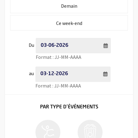
Initialiser la période de recherche à
Demain
Initialiser la période de recherche à
Ce week-end
Période de recherche - Date de début
Du
Saisie de date au format jour
Format : JJ-MM-AAAA
Période de recherche - Date de fin
au
Saisie de date au format jour
Format : JJ-MM-AAAA
FILTRER LES ÉVÉNEMENTS
PAR TYPE
D'ÉVÉNEMENTS