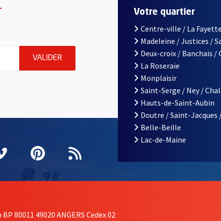
r
Votre quartier
Centre-ville / La Fayette
Madeleine / Justices / 
le d'Angers, indiquez votre email (champ obligatoire)
Deux-croix / Banchais /
ENVOYER MA DEMANDE D'INSCRIPTION À LA L
VALIDER
La Roseraie
Monplaisir
Saint-Serge / Ney / Cha
Hauts-de-Saint-Aubin
Doutre / Saint-Jacques 
Belle-Beille
Lac-de-Maine
nêtre
elle fenêtre
e nouvelle fenêtre
agram
vre une nouvelle fenêtre
Vimeo
, Ouvre une nouvelle fenêtre
Pinterest
, Ouvre une nouvelle fenêtre
Flux RSS
on BP 80011 49020 ANGERS Cedex 02