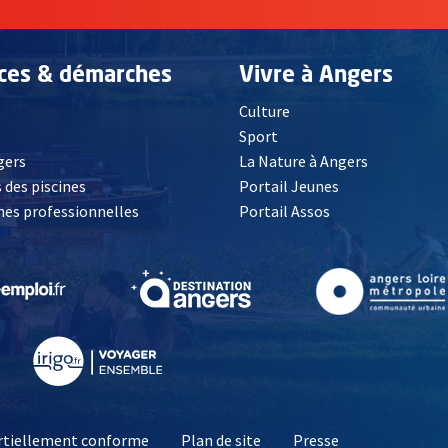
ices & démarches
Vivre à Angers
Culture
é
Sport
, Ouvre une nouvelle fenêtre
gers
La Nature à Angers
 des piscines
Portail Jeunes
es professionnelles
Portail Assos
lle fenêtre
, Ouvre une nouvelle fenêtre
, Ouvre une nouvelle fenêtre
, Ouvre une nouvelle fenêtre
, Ouvre une nouv
partiellement conforme
Plan de site
Presse