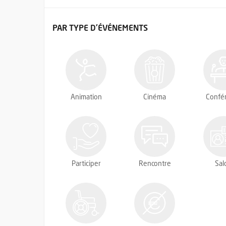
FILTRER LES ÉVÉNEMENTS
PAR TYPE
D'ÉVÉNEMENTS
Animation
Cinéma
Confé
Participer
Rencontre
Sal