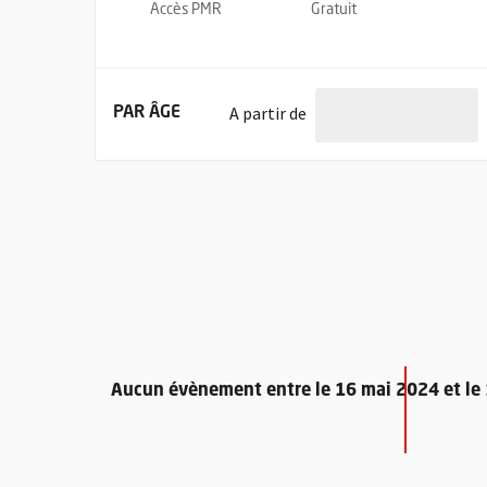
Accès PMR
Gratuit
l'âge de
A partir de
FILTRER LES ÉVÉNEMENTS
PAR ÂGE
Aucun évènement entre le 16 mai 2024 et l
Retour au formulaire de recherche des évènements