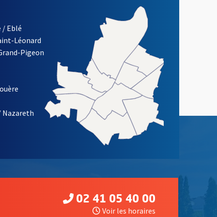
 / Eblé
Saint-Léonard
 Grand-Pigeon
ETTRE D'INFORMATION DE LA VILLE D'ANGERS
louère
/ Nazareth
02 41 05 40 00
Voir les horaires