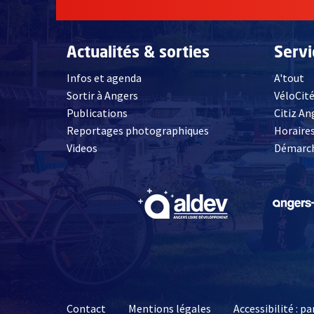
Actualités & sorties
Serv
Infos et agenda
A'tout
Sortir à Angers
VéloCit
Publications
Citiz An
Reportages photographiques
Horaires
, Ouvre une nouvelle fenêtre
Videos
Démarch
, Ouvre une nouve
Contact
Mentions légales
Accessibilité : 