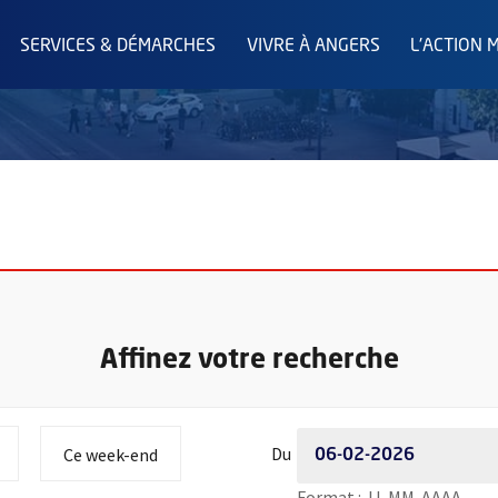
SERVICES & DÉMARCHES
VIVRE À ANGERS
L'ACTION 
Affinez votre recherche
Période de recherche - Dat
 à
 la période de recherche à
Initialiser la période de recherche à
Du
Ce week-end
Saisi
Format : JJ-MM-AAAA