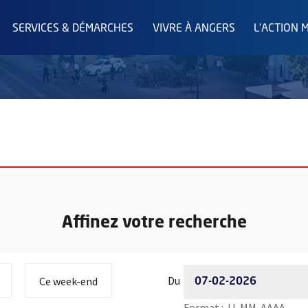
SERVICES & DÉMARCHES
VIVRE À ANGERS
L'ACTION 
Affinez votre recherche
Période de recherche - Dat
 à
 la période de recherche à
Initialiser la période de recherche à
Du
Ce week-end
Saisi
Format : JJ-MM-AAAA