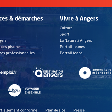
ices & démarches
Vivre à Angers
Culture
é
Sport
, Ouvre une nouvelle fenêtre
gers
La Nature à Angers
 des piscines
Portail Jeunes
es professionnelles
Portail Assos
lle fenêtre
, Ouvre une nouvelle fenêtre
, Ouvre une nouvelle fenêtre
, Ouvre une nouvelle fenêtre
, Ouvre une nouv
partiellement conforme
Plan de site
Presse