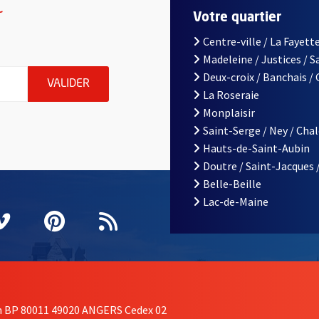
r
Votre quartier
Centre-ville / La Fayette
Madeleine / Justices / 
le d'Angers, indiquez votre email (champ obligatoire)
Deux-croix / Banchais /
ENVOYER MA DEMANDE D'INSCRIPTION À LA L
VALIDER
La Roseraie
Monplaisir
Saint-Serge / Ney / Cha
Hauts-de-Saint-Aubin
Doutre / Saint-Jacques 
Belle-Beille
Lac-de-Maine
nêtre
elle fenêtre
e nouvelle fenêtre
agram
vre une nouvelle fenêtre
Vimeo
, Ouvre une nouvelle fenêtre
Pinterest
, Ouvre une nouvelle fenêtre
Flux RSS
on BP 80011 49020 ANGERS Cedex 02