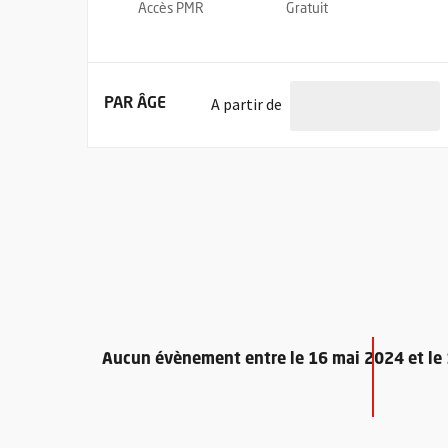
Accès PMR
Gratuit
l'âge de
A partir de
FILTRER LES ÉVÉNEMENTS
PAR ÂGE
Aucun évènement entre le 16 mai 2024 et l
Retour au formulaire de recherche des évènements