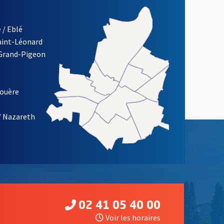
 / Eblé
Saint-Léonard
 Grand-Pigeon
ETTRE D'INFORMATION DE LA VILLE D'ANGERS
louère
/ Nazareth
02 41 05 40 00
Voir les horaires