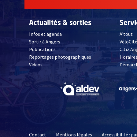
Actualités & sorties
Serv
Infos et agenda
A'tout
Sortir à Angers
VéloCit
Publications
Citiz An
Reportages photographiques
Horaires
, Ouvre une nouvelle fenêtre
Videos
Démarch
, Ouvre une nouve
Contact
Mentions légales
Accessibilité : 