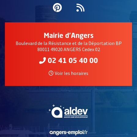
Pinterest
, Ouvre une nouvell
Flux RSS
Mairie d'Angers
Boulevard de la Résistance et de la Déportation BP
80011 49020 ANGERS Cedex 02
02 41 05 40 00
Voir les horaires
, Ouvre une nouvelle fe
, Ouvre une nouvelle fe