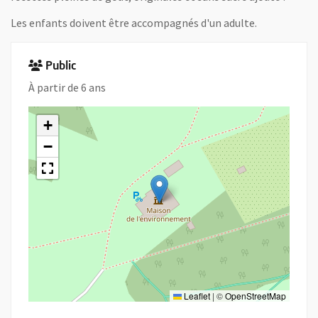
Les enfants doivent être accompagnés d'un adulte.
Public
À partir de 6 ans
+
−
Leaflet
|
©
OpenStreetMap