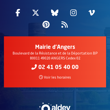
Facebook
, Ouvre une nouvelle fenêtre
Twitter
, Ouvre une nouvelle fe
Bluesky
, Ouvre une nouv
Instagram
, Ouvre un
Vime
, Ouv
Pinterest
, Ouvre une nouvell
Flux RSS
Mairie d'Angers
Boulevard de la Résistance et de la Déportation BP
80011 49020 ANGERS Cedex 02
02 41 05 40 00
Voir les horaires
, Ouvre une nouvelle fe