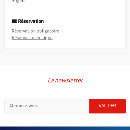
Angers
Réservation
Réservation obligatoire
, Ouvre une nouvelle fenêtre
Réservation en ligne
La newsletter
Pour vous inscrire à la lettre d'information de la ville d'Angers
ENVOY
VALIDER
2632