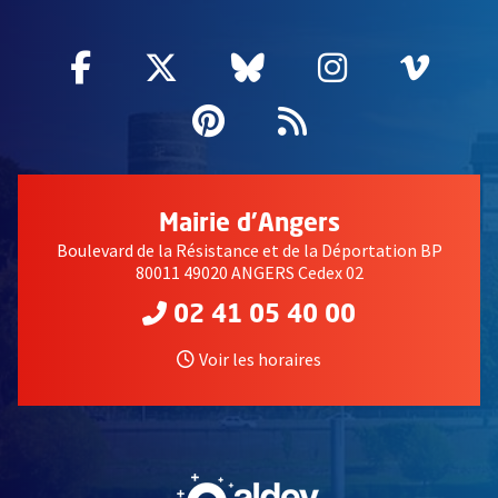
Facebook
, Ouvre une nouvelle fenêtre
Twitter
, Ouvre une nouvelle fe
Bluesky
, Ouvre une nouv
Instagram
, Ouvre un
Vime
, Ouv
Pinterest
, Ouvre une nouvell
Flux RSS
Mairie d'Angers
Boulevard de la Résistance et de la Déportation BP
80011 49020 ANGERS Cedex 02
02 41 05 40 00
Voir les horaires
, Ouvre une nouvelle fe