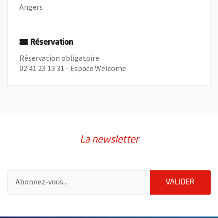
Angers
Réservation
Réservation obligatoire
02 41 23 13 31 - Espace Welcome
La newsletter
Pour vous inscrire à la lettre d'information de la ville d'Angers
ENVOY
VALIDER
2632