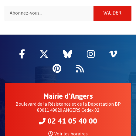
Pour vous inscrire à la lettre d'information de la ville d'Angers
ENVOY
VALIDER
2632
Facebook
, Ouvre une nouvelle fenêtre
Twitter
, Ouvre une nouvelle fe
Bluesky
, Ouvre une nouv
Instagram
, Ouvre un
Vime
, Ouv
Pinterest
, Ouvre une nouvell
Flux RSS
Mairie d'Angers
Boulevard de la Résistance et de la Déportation BP
80011 49020 ANGERS Cedex 02
02 41 05 40 00
Voir les horaires