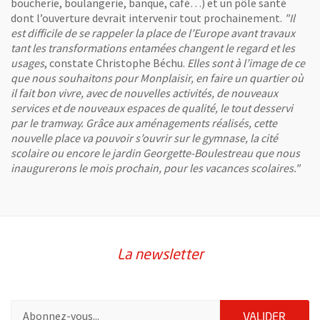
boucherie, boulangerie, banque, café…) et un pôle santé
dont l’ouverture devrait intervenir tout prochainement.
"Il
est difficile de se rappeler la place de l’Europe avant travaux
tant les transformations entamées changent le regard et les
usages
, constate Christophe Béchu.
Elles sont à l’image de ce
que nous souhaitons pour Monplaisir, en faire un quartier où
il fait bon vivre, avec de nouvelles activités, de nouveaux
services et de nouveaux espaces de qualité, le tout desservi
par le tramway. Grâce aux aménagements réalisés, cette
nouvelle place va pouvoir s’ouvrir sur le gymnase, la cité
scolaire ou encore le jardin Georgette-Boulestreau que nous
inaugurerons le mois prochain, pour les vacances scolaires."
La newsletter
Pour vous inscrire à la lettre d'information de la ville d'Angers
ENVOY
VALIDER