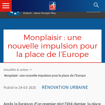
×
Angers.fr : Retour à l'accueil
AF
Vivre à Angers
VOIR
Ville d'Angers
Gratuit - dans Google Play
Monplaisir : une
nouvelle impulsion pour
la place de l’Europe
Actualités & sorties
Monplaisir : une nouvelle impulsion pour la place de l’Europe
RÉNOVATION URBAINE
Publié le 24-03-2025
Après la livraison d’un premier plot l’été dernier, la place