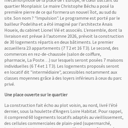
quartier Monplaisir. Le maire Christophe Béchu a posé la
première pierre de ce qui formera un nouvel îlot, au sud du
site. Son nom ? "Impulsion". Le programme est porté par le
bailleur Podeliha et a été imaginé par l’architecte Anaïs
Houeix, du cabinet Lionel Vié et associés. L’ensemble, dont la
livraison est prévue à l’automne 2026, prévoit la construction
de 30 logements répartis en deux bâtiments. Le premier
accueillera 23 appartements (7 T2 et 16 T3). Le second, des
commerces en rez-de-chaussée (salon de coiffure,
pharmacie, La Poste…) sur lesquels seront posées 7 maisons
individuelles (6 T4 et 1 T3). Les logements proposés seront
en locatif dit "intermédiaire", accessibles notamment aux
classes moyennes grâce à des loyers inférieurs à ceux du parc
privé.
Une place ouverte sur le quartier
La construction fait écho au plot voisin, au nord, livré l’été
dernier, sous la houlette d’Angers Loire Habitat. Pour rappel,
il comprend 60 logements locatifs adaptés au vieillissement,
des cellules commerciales de plain-pied (supermarché,