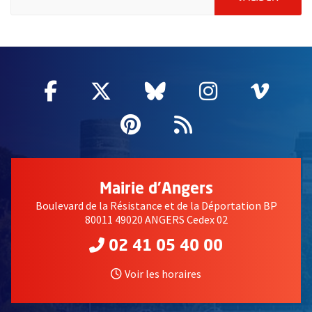
66116
Facebook
, Ouvre une nouvelle fenêtre
Twitter
, Ouvre une nouvelle fe
Bluesky
, Ouvre une nouv
Instagram
, Ouvre un
Vime
, Ouv
Pinterest
, Ouvre une nouvell
Flux RSS
Mairie d'Angers
Boulevard de la Résistance et de la Déportation BP
80011 49020 ANGERS Cedex 02
02 41 05 40 00
Voir les horaires